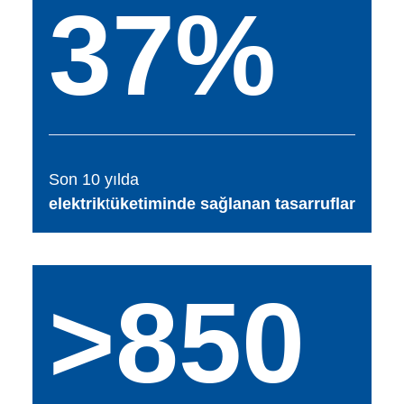
37%
Son 10 yılda
elektrik
t
üketiminde sağlanan tasarruflar
>850