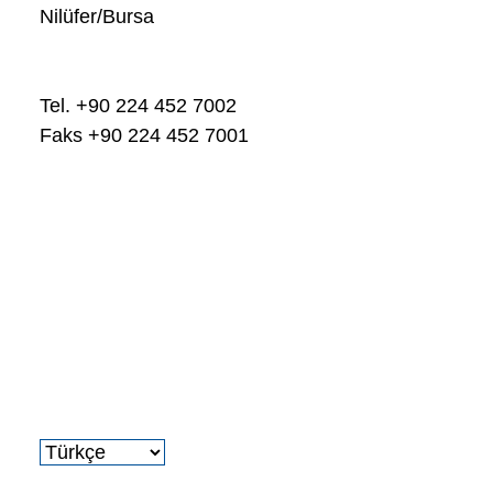
Nilüfer/Bursa
Tel. +90 224 452 7002
Faks +90 224 452 7001
www.heico-group.com
info@heico-lock.com.tr
Newsletter