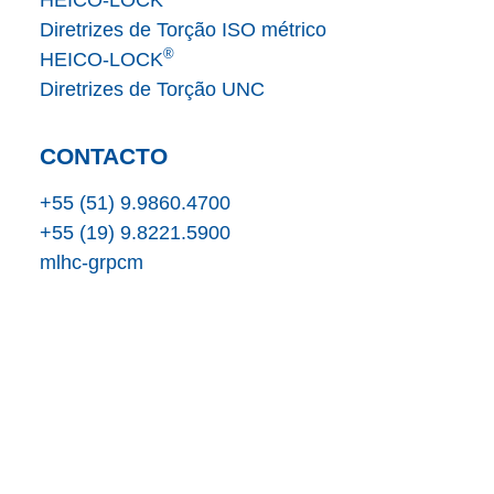
HEICO-LOCK
Diretrizes de Torção ISO métrico
®
HEICO-LOCK
Diretrizes de Torção UNC
CONTACTO
+55 (51) 9.9860.4700
+55 (19) 9.8221.5900
m
l
h
c
-gr
p
c
m