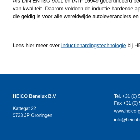
Als DIN EN ISO 9001 en IATF 16949 gecertificeerd bed
van kwaliteit. Daarom voldoen de inductie hardende a
die geldig is voor alle wereldwijde autoleveranciers en
Lees hier meer over
inductiehardingstechnologie
bij H
HEICO Benelux B.V
Tel. +31 (0) 
Fax +31 (0) 
Kattegat 22
www.heico-
9723 JP Groningen
info@heicob