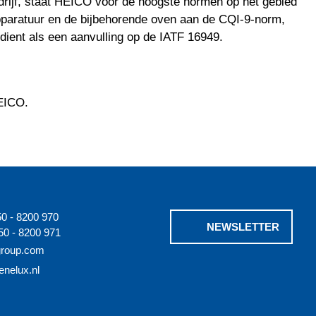
rijf, staat HEICO voor de hoogste normen op het gebied
pparatuur en de bijbehorende oven aan de CQI-9-norm,
 dient als een aanvulling op de IATF 16949.
EICO.
50 - 8200 970
NEWSLETTER
50 - 8200 971
group.com
enelux.nl