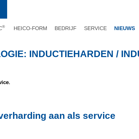
®
C
HEICO-FORM
BEDRIJF
SERVICE
NIEUWS
GIE: INDUCTIEHARDEN / IN
vice.
verharding aan als service