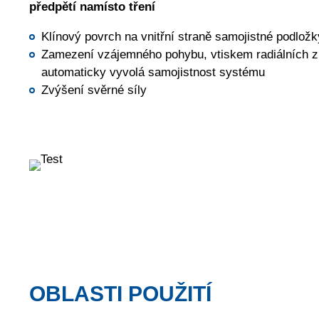
předpětí namísto tření
Klínový povrch na vnitřní straně samojistné podložky
Zamezení vzájemného pohybu, vtiskem radiálních z
automaticky vyvolá samojistnost systému
Zvýšení svěrné síly
OBLASTI POUŽITÍ