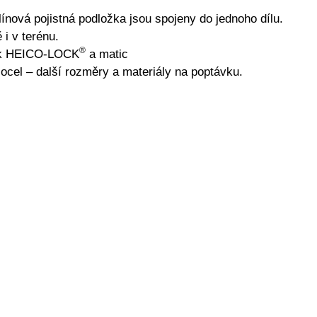
línová pojistná podložka jsou spojeny do jednoho dílu.
i v terénu.
®
žek HEICO-LOCK
a matic
ocel – další rozměry a materiály na poptávku.