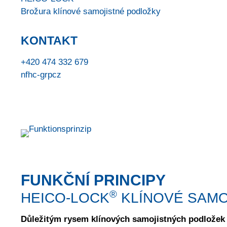
Brožura klínové samojistné podložky
KONTAKT
+420 474 332 679
nf
h
c
-gr
p
cz
FUNKČNÍ PRINCIPY
®
HEICO-LOCK
KLÍNOVÉ SAMO
Důležitým rysem klínových samojistných podlož