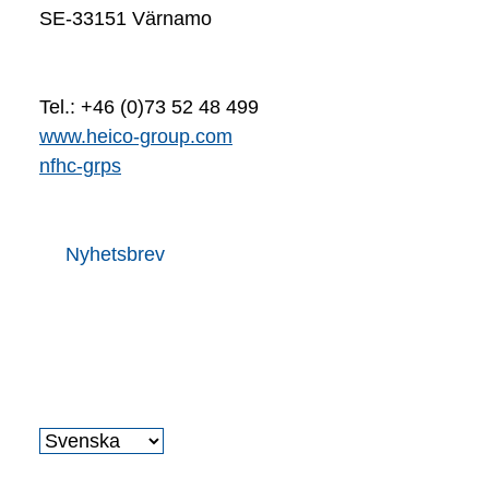
SE-33151 Värnamo
Tel.: +46 (0)73 52 48 499
www.heico-group.com
nf
h
c
-gr
p
s
Nyhetsbrev