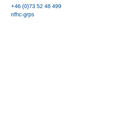
+46 (0)73 52 48 499
nf
h
c
-gr
p
s